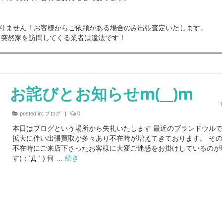
りません！お客様からご依頼がある場合のみ出張査定いたします。
 突然家を訪問してくる業者は違法です！
お詫びとお知らせm(__)m
posted in:
ブログ
|
0
本日はブログという場所から失礼いたします 最近のブランドウル
拡大に伴い出張買取が多々あり不在時が増えてきております。 そ
不在時にご来店下さったお客様に大変ご迷惑をお掛けしているのが
す(；´Д｀) 何 …
続き