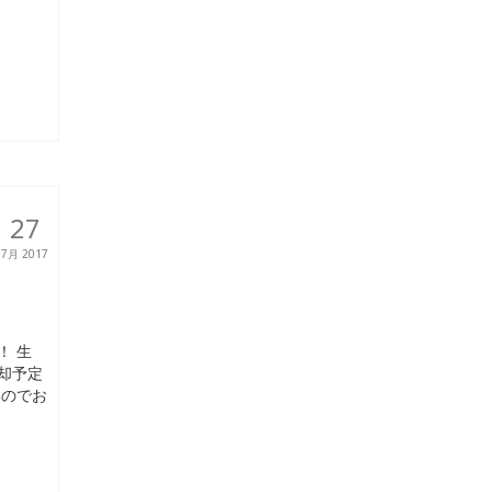
27
7月 2017
！ 生
却予定
いのでお