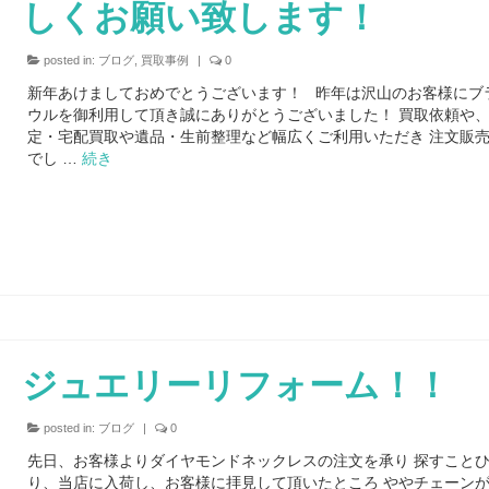
しくお願い致します！
posted in:
ブログ
,
買取事例
|
0
新年あけましておめでとうございます！ 昨年は沢山のお客様にブ
ウルを御利用して頂き誠にありがとうございました！ 買取依頼や
定・宅配買取や遺品・生前整理など幅広くご利用いただき 注文販
でし …
続き
ジュエリーリフォーム！！
posted in:
ブログ
|
0
先日、お客様よりダイヤモンドネックレスの注文を承り 探すこと
り、当店に入荷し、お客様に拝見して頂いたところ ややチェーン