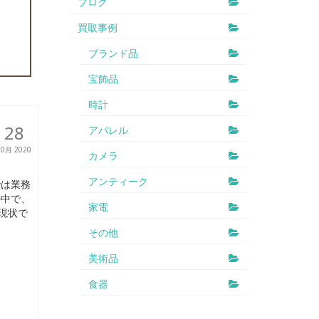
ブログ
買取事例
ブランド品
宝飾品
時計
28
アパレル
10月 2020
カメラ
アンティーク
では業務
の中で、
家電
現状で
その他
美術品
食器