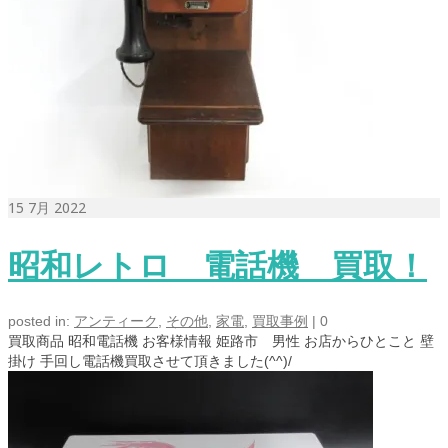
15
7月 2022
昭和レトロ 電話機 買取！
posted in:
アンティーク
,
その他
,
家電
,
買取事例
|
0
買取商品 昭和電話機 お客様情報 姫路市 男性 お店からひとこと 壁
掛け 手回し電話機買取させて頂きました(^^)/