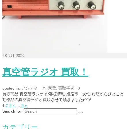
23
7月 2020
真空管ラジオ 買取！
posted in:
アンティーク
,
家電
,
買取事例
|
0
買取商品 真空管ラジオ お客様情報 姫路市 女性 お店からひとこと
動作品の真空管ラジオ買取させて頂きました(^^)/
1
2
3
4
…
8
»
Search for:
カテゴリー