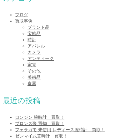
ブログ
買取事例
ブランド品
宝飾品
時計
アパレル
カメラ
アンティーク
家電
その他
美術品
食器
最近の投稿
ロンジン 腕時計 買取！
ブロンズ像 置物 買取！
フェラガモ 未使用 レディース腕時計 買取！
ゼンマイ式置時計 買取！