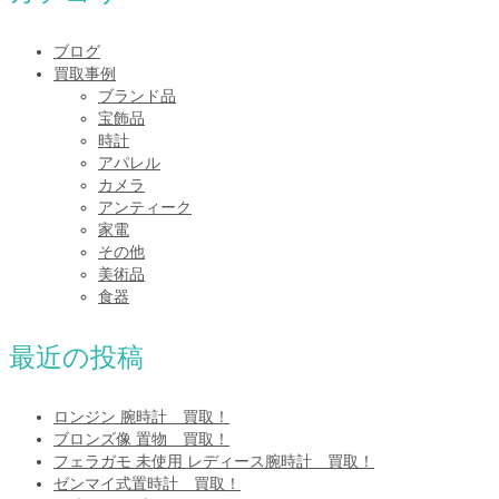
ブログ
買取事例
ブランド品
宝飾品
時計
アパレル
カメラ
アンティーク
家電
その他
美術品
食器
最近の投稿
ロンジン 腕時計 買取！
ブロンズ像 置物 買取！
フェラガモ 未使用 レディース腕時計 買取！
ゼンマイ式置時計 買取！