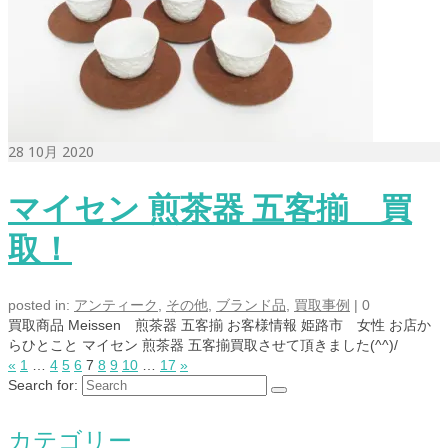
28
10月 2020
マイセン 煎茶器 五客揃 買
取！
posted in:
アンティーク
,
その他
,
ブランド品
,
買取事例
|
0
買取商品 Meissen 煎茶器 五客揃 お客様情報 姫路市 女性 お店か
らひとこと マイセン 煎茶器 五客揃買取させて頂きました(^^)/
«
1
…
4
5
6
7
8
9
10
…
17
»
Search for:
カテゴリー