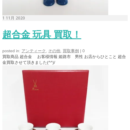
1
11月 2020
超合金 玩具 買取！
posted in:
アンティーク
,
その他
,
買取事例
|
0
買取商品 超合金 お客様情報 姫路市 男性 お店からひとこと 超合
金買取させて頂きました(^^)/