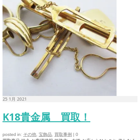
25
1月 2021
K18貴金属 買取！
posted in:
その他
,
宝飾品
,
買取事例
|
0