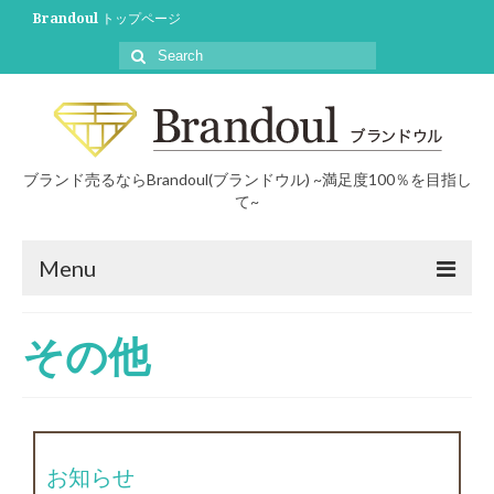
Brandoul トップページ
ブランド売るならBrandoul(ブランドウル) ~満足度100％を目指し
て~
Menu
初めての方へ
その他
買取について
買取事例
ブログ
お知らせ