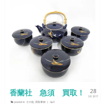
28
香蘭社 急須 買取！
3月 2017
posted in:
その他
,
買取事例
|
0