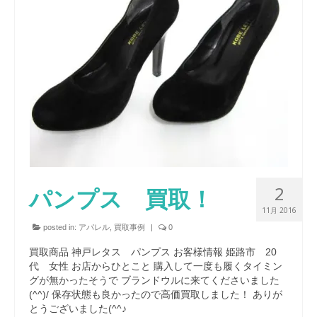
2
パンプス 買取！
11月 2016
posted in:
アパレル
,
買取事例
|
0
買取商品 神戸レタス パンプス お客様情報 姫路市 20
代 女性 お店からひとこと 購入して一度も履くタイミン
グが無かったそうで ブランドウルに来てくださいました
(^^)/ 保存状態も良かったので高価買取しました！ ありが
とうございました(^^♪