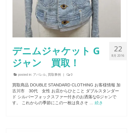
22
デニムジャケット G
8月 2016
ジャン 買取！
posted in:
アパレル
,
買取事例
|
0
買取商品 DOUBLE STANDARD CLOTHING お客様情報 加
古川市 30代 女性 お店からひとこと ダブルスタンダー
ド シルバーフォックスファー付きのお洒落なGジャンで
す。 これからの季節にこの一枚は良さそ …
続き