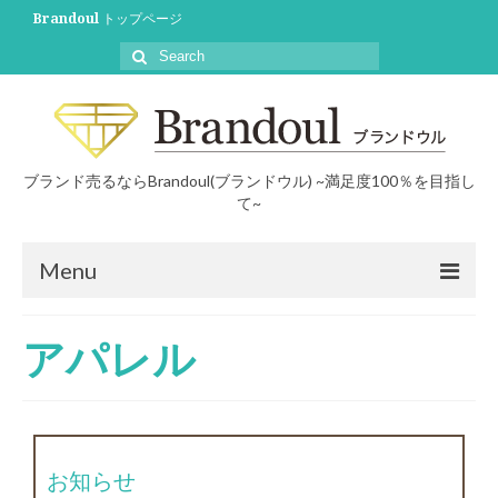
Brandoul トップページ
ブランド売るならBrandoul(ブランドウル) ~満足度100％を目指し
て~
Menu
初めての方へ
アパレル
買取について
買取事例
ブログ
お知らせ