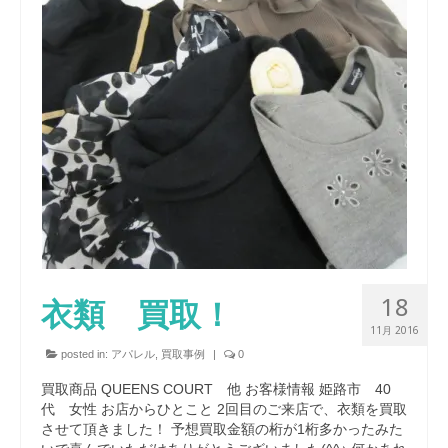
18
衣類 買取！
11月 2016
posted in:
アパレル
,
買取事例
|
0
買取商品 QUEENS COURT 他 お客様情報 姫路市 40
代 女性 お店からひとこと 2回目のご来店で、衣類を買取
させて頂きました！ 予想買取金額の桁が1桁多かったみた