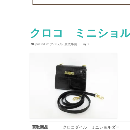
クロコ ミニショ
posted in:
アパレル
,
買取事例
|
0
買取商品
クロコダイル ミニショルダー