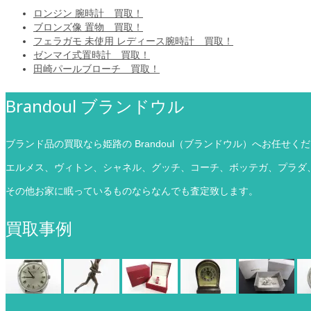
ロンジン 腕時計 買取！
ブロンズ像 置物 買取！
フェラガモ 未使用 レディース腕時計 買取！
ゼンマイ式置時計 買取！
田崎パールブローチ 買取！
Brandoul ブランドウル
ブランド品の買取なら姫路の Brandoul（ブランドウル）へお任せく
エルメス、ヴィトン、シャネル、グッチ、コーチ、ボッテガ、プラダ
その他お家に眠っているものならなんでも査定致します。
買取事例